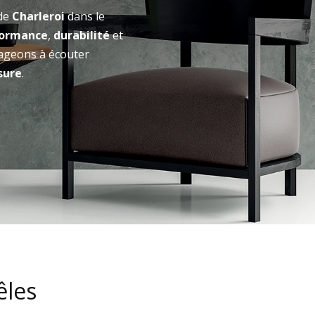
 de
Charleroi
dans le
formance
,
durabilité
et
ageons à écouter
sure
.
êles