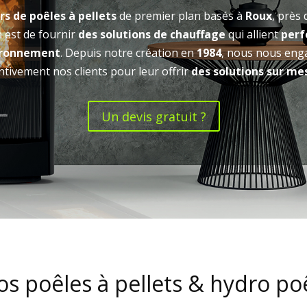
s de poêles à pellets
de premier plan basés à
Roux
, près
n est de fournir
des solutions de chauffage
qui allient
per
ironnement
. Depuis notre création en
1984
, nous nous eng
ntivement nos clients pour leur offrir
des solutions sur me
Un devis gratuit ?
os poêles à pellets & hydro po