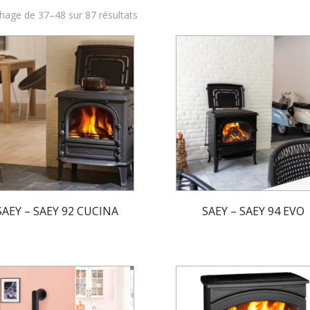
Trié
chage de 37–48 sur 87 résultats
du
plus
récent
au
plus
ancien
SAEY – SAEY 92 CUCINA
SAEY – SAEY 94 EVO