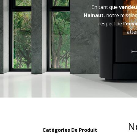
En tant que
vendeur
Hainaut
, notre missio
respect de
l’env
atte
N
Catégories De Produit