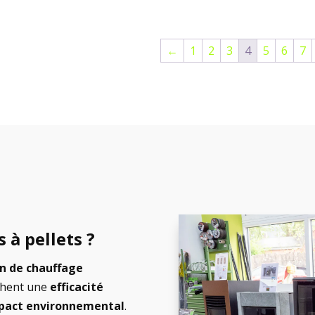
←
1
2
3
4
5
6
7
 à pellets ?
on de chauffage
rchent une
efficacité
pact environnemental
.