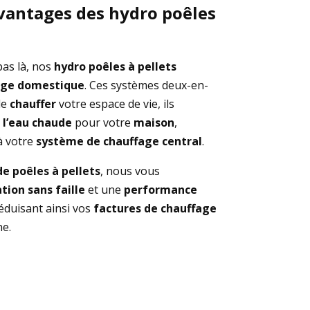
avantages des hydro poêles
pas là, nos
hydro poêles à pellets
age domestique
. Ces systèmes deux-en-
de
chauffer
votre espace de vie, ils
e
l’eau chaude
pour votre
maison
,
à votre
système de chauffage
central
.
de poêles à pellets
, nous vous
ation sans faille
et une
performance
éduisant ainsi vos
factures de chauffage
e.